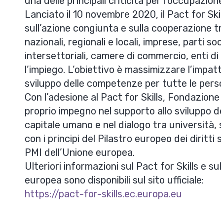
una delle principali criticità per l’occupazion
Lanciato il
10 novembre 2020, il Pact for Sk
sull’azione congiunta
e sulla cooperazione tr
nazionali, regionali e locali, imprese, parti so
intersettoriali, camere di commercio, enti di
l’impiego. L’obiettivo è massimizzare l’impat
sviluppo delle competenze per tutte le perso
Con l’adesione al Pact for Skills, Fondazione
proprio impegno nel supporto allo sviluppo d
capitale umano e nel dialogo tra
università,
con i principi del
Pilastro europeo dei diritti s
PMI dell’Unione europea.
Ulteriori informazioni sul
Pact for Skills
e su
europea sono disponibili sul sito ufficiale:
https://pact-for-skills.ec.europa.eu