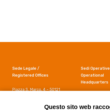
Sede Legale /
Sedi Operative
Registered Offices
Operational
Headquarters
Piazza S. Marco, 4 – 50121
Firenze
Via Madonna del
c/o Università degli Studi di
50019 Sesto Fio
Questo sito web raccog