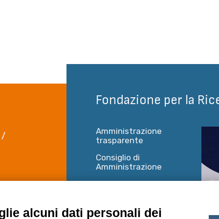
Fondazione per la Ric
Amministrazione
 /
trasparente
Consiglio di
Amministrazione
Mercato e
 Piano 6
concorrenza
rentino
Statuto
lie alcuni dati personali dei