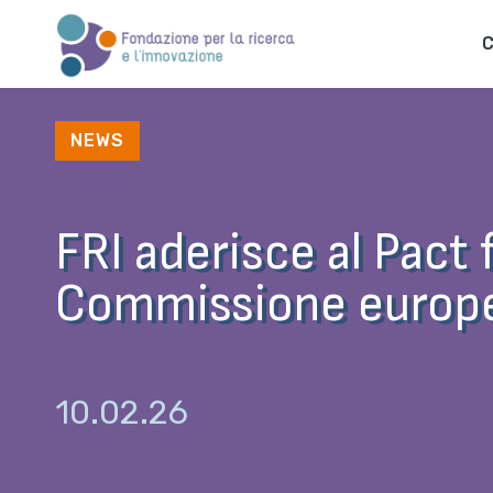
C
NEWS
FRI aderisce al Pact f
Commissione europ
10.02.26