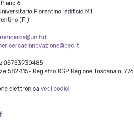
 Piano 6
iversitario Fiorentino, edificio M1
entino (FI)
nericerca@unifi.it
nericercaeinnovazione@pec.it
IVA: 05753930485
ze 582415- Registro RGP Regione Toscana n. 77
one elettronica
vedi codici
f