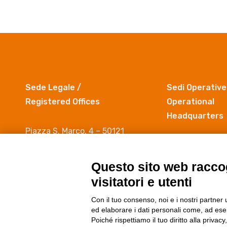
Sede Legale /
Sedi Operative
Registered Offices
Operational
Headquarters
Piazza S. Marco, 4 – 50121
Firenze
Via Madonna del
c/o Università degli Studi di
50019 Sesto Fio
Questo sito web raccog
Firenze- Segreteria del Rettore
(FI)
visitatori e utenti
C.F. e Partita IVA 05753930485
Con il tuo consenso, noi e i nostri partner 
ed elaborare i dati personali come, ad esem
Poiché rispettiamo il tuo diritto alla privacy