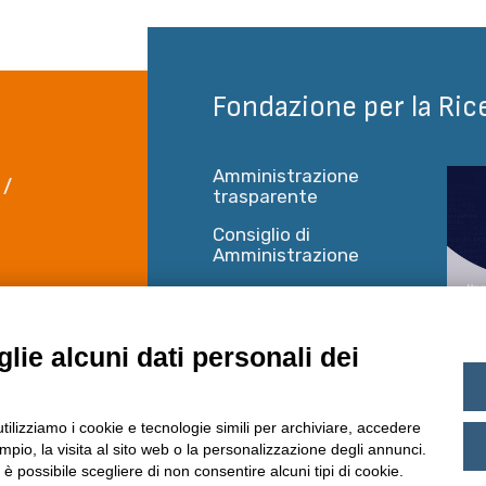
Fondazione per la Ric
Amministrazione
 /
trasparente
Consiglio di
Amministrazione
Mercato e
 Piano 6
concorrenza
rentino
Statuto
lie alcuni dati personali dei
utilizziamo i cookie e tecnologie simili per archiviare, accedere
pio, la visita al sito web o la personalizzazione degli annunci.
, è possibile scegliere di non consentire alcuni tipi di cookie.