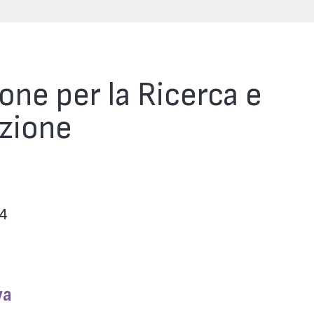
one per la Ricerca e
azione
 4
va