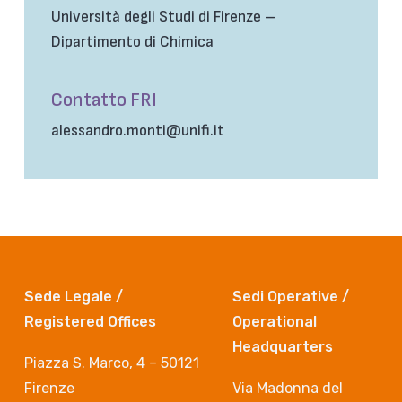
Università degli Studi di Firenze –
Dipartimento di Chimica
Contatto FRI
alessandro.monti@unifi.it
Sede Legale /
Sedi Operative /
Registered Offices
Operational
Headquarters
Piazza S. Marco, 4 – 50121
Firenze
Via Madonna del