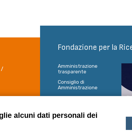
Fondazione per la Ric
Amministrazione
 /
trasparente
Consiglio di
Amministrazione
Mercato e
 Piano 6
concorrenza
rentino
Statuto
lie alcuni dati personali dei