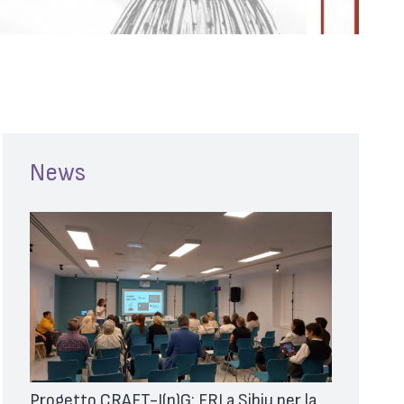
News
Progetto CRAFT-I(n)G: FRI a Sibiu per la