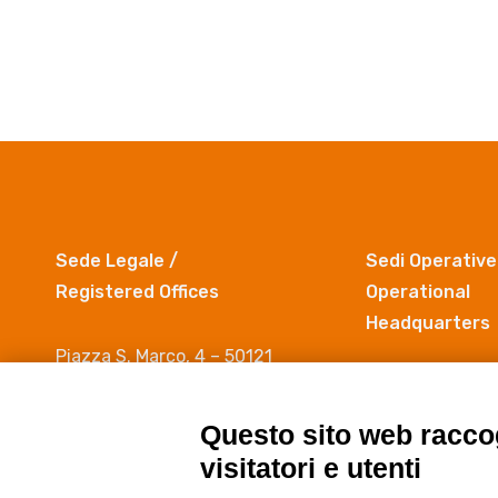
Sede Legale /
Sedi Operative
Registered Offices
Operational
Headquarters
Piazza S. Marco, 4 – 50121
Firenze
Via Madonna del
c/o Università degli Studi di
50019 Sesto Fio
Questo sito web raccog
Firenze- Segreteria del Rettore
(FI)
visitatori e utenti
C.F. e Partita IVA 05753930485