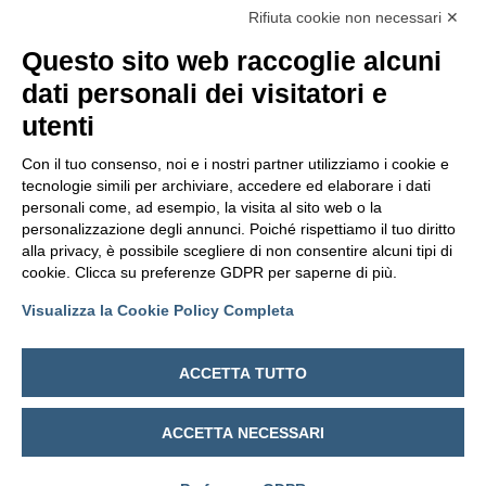
Consiglio di Amministrazione
Rifiuta cookie non necessari ✕
Mercato e concorrenza
Questo sito web raccoglie alcuni
Statuto
dati personali dei visitatori e
utenti
Con il tuo consenso, noi e i nostri partner utilizziamo i cookie e
tecnologie simili per archiviare, accedere ed elaborare i dati
personali come, ad esempio, la visita al sito web o la
personalizzazione degli annunci. Poiché rispettiamo il tuo diritto
alla privacy, è possibile scegliere di non consentire alcuni tipi di
cookie. Clicca su preferenze GDPR per saperne di più.
Visualizza la Cookie Policy Completa
ACCETTA TUTTO
© 2025 Fondazione per la ricerca e l’innovazione – Firenze
ACCETTA NECESSARI
Designed by
StudioBrick