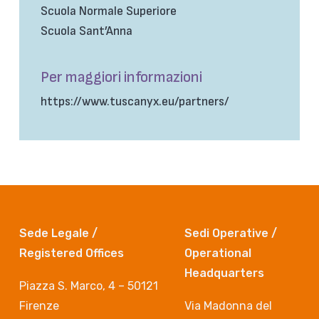
Scuola Normale Superiore
Scuola Sant’Anna
Per maggiori informazioni
https://www.tuscanyx.eu/partners/
Sede Legale /
Sedi Operative /
Registered Offices
Operational
Headquarters
Piazza S. Marco, 4 – 50121
Firenze
Via Madonna del