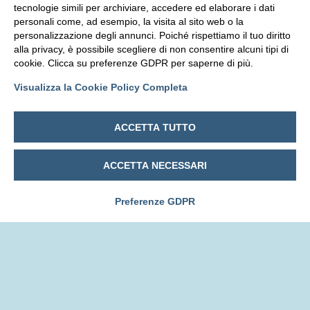
tecnologie simili per archiviare, accedere ed elaborare i dati
personali come, ad esempio, la visita al sito web o la
personalizzazione degli annunci. Poiché rispettiamo il tuo diritto
alla privacy, è possibile scegliere di non consentire alcuni tipi di
cookie. Clicca su preferenze GDPR per saperne di più.
Visualizza la Cookie Policy Completa
ACCETTA TUTTO
ACCETTA NECESSARI
NEWS
Preferenze GDPR
FRI presenta i
risultati del pilota
di Firenze del
progetto
TOURISMO
all’evento finale del
progetto